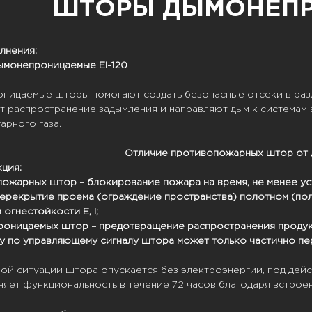
ШТОРЫ ДЫМОНЕП
лнения:
ымонепроницаемые EI-120
оницаемые
шторы помогают создать безопасные отсеки в раз
 распространение задымления и направляют дым к системам
арного газа.
Отличие противопожарных штор от 
ция:
ожарных штор – блокирование пожара на время, не менее ус
ерекрытие проема (ограждение пространства) полотном (по
 огнестойкости E, I;
оницаемых штор – предотвращение распространения продукт
у по управляющему сигналу штора может только частично пе
ной ситуации штора опускается без электроэнергии, под дей
няет функциональность в течение 72 часов благодаря встрое