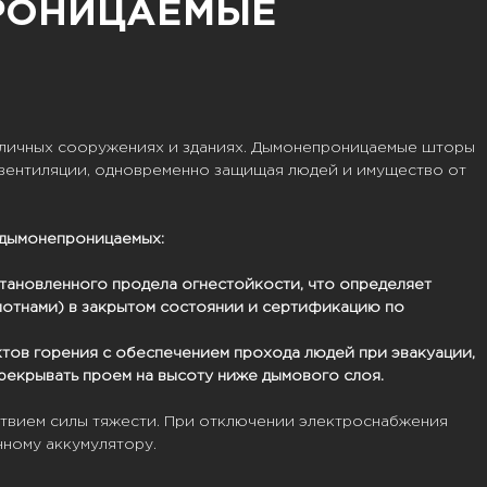
РОНИЦАЕМЫЕ
личных сооружениях и зданиях.
Дымонепроницаемые
шторы
 вентиляции, одновременно защищая людей и имущество от
дымонепроницаемых:
тановленного продела огнестойкости, что определяет
лотнами) в закрытом состоянии и сертификацию по
ов горения с обеспечением прохода людей при эвакуации,
рекрывать проем на высоту ниже дымового слоя.
ствием силы тяжести. При отключении электроснабжения
нному аккумулятору.