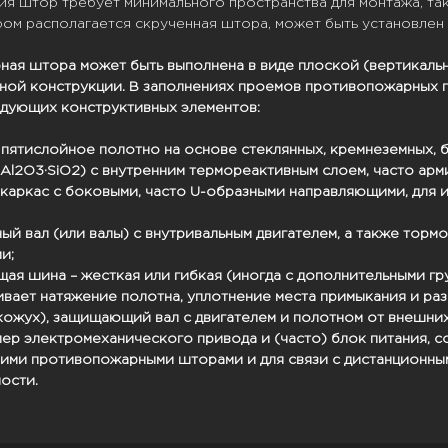
ия штор требует минимального пространства для монтажа, та
ом располагается скрученная штора, может быть установлен в
ая штора может быть выполнена в виде плоской (вертикальн
ной конструкции. В заполнениях проемов противопожарных п
едующих конструктивных элементов:
 пятислойное полотно на основе стеклянных, кремнеземных, б
Al2O3·SiO2) с внутренним термореактивным слоем, часто арм
каркас с боковыми, часто U-образными направляющими, для
ый вал (или валы) с внутривальным двигателем, а также тор
и;
ая шина – жесткая или гибкая (иногда с дополнительными гр
вает натяжение полотна, уплотнение места примыкания и ра
кожух), защищающий вал с двигателем и полотном от внешних
ер электромеханического привода и (часто) блок питания, 
ими противопожарными шторами и для связи с дистанционным
ости.