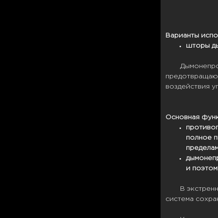
Варианты испо
шторы д
Дымонепр
предотвращают
воздействия уг
Основная функ
противоп
полное п
пределам
дымонепр
и поэтом
В экстрен
система сохра