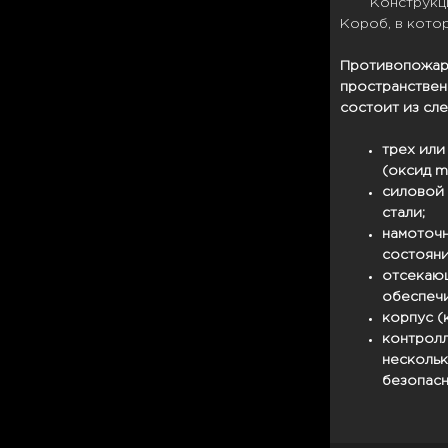
Конструкц
Короб, в котор
Противопожарн
пространствен
состоит из сл
трех или
(оксид m
силовой 
стали;
намоточн
состояни
отсекающ
обеспечи
корпус (
контролл
нескольк
безопасн