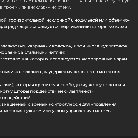
к как в стандартном исполнении направляющие отсутствуют.
 проем или внакладку на стену.
ой, горизонтальной, наклонной), модульной или объемно-
реград чаще используется вертикальная штора, которая
азальтовых, кварцевых волокон, в том числе муллитовое
ированное стальными нитями;
 изготовления которых используются жаропрочные марки
мозными колодками для удержания полотна в смотанном
узами), которая крепится к свободному концу полотна и
змотку шторы под действием силы тяжести;
 воздействий;
совмещенный с зонным контроллером для управления
, местным пультом или узлом управления системы