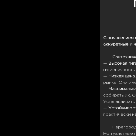
С появлением 
аккуратные и 
Сантехнич
—
Высокая гиг
гигиеничность
—
Низкая цена.
рынке. Они име
—
Максимальна
собирать их. 
Устанавливать
—
Устойчивост
практически не
Перегород
Но туалетные п